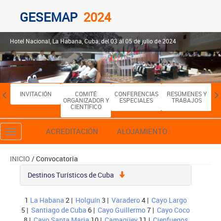
GESEMAP
2024
Hotel Nacional, La Habana, Cuba, del 03 al 05 de julio de 2024
INVITACIÓN
COMITÉ
CONFERENCIAS
RESÚMENES Y
HO
ORGANIZADOR Y
ESPECIALES
TRABAJOS
CIENTÍFICO
ACREDITACIÓN
ALOJAMIENTO
Toggle
navigation
INICIO
/ Convocatoria
Destinos Turísticos de Cuba
1
La Habana
2 |
Holguín
3 |
Varadero
4 |
Cayo Largo
5 |
Santiago de Cuba
6 |
Cayo Guillermo
7 |
Cayo Coco
8 |
Cayo Santa Maria
10 |
Camagüey
11 |
Cienfuegos