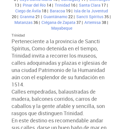
13 |
Pinar del Río
14 |
Trinidad
16 |
Santa Clara
17 |
Ciego de Ávila
18 |
Baracoa
19 |
Isla de la Juventud
20 |
Granma
21 |
Guantánamo
22 |
Sancti Spíritus
35 |
Matanzas
36 |
Ciégana de Zapata
37 |
Artemisa
38 |
Mayabeque
Trinidad
Perteneciente a la provincia de Sancti
Spíritus, Como detenida en el tiempo,
Trinidad invita a recorrer los museos,
calles adoquinadas y plazas e iglesias de
una ciudad Patrimonio de la Humanidad
aún con el esplendor de su fundación en
1514.
Calles empedradas, balaustradas de
madera, balcones corridos, carros de
caballos y la gente afable y sencilla, son
rasgos que distinguen Trinidad.
En este destino es recomendable andar
sus calles, darse un buen baño de mar en