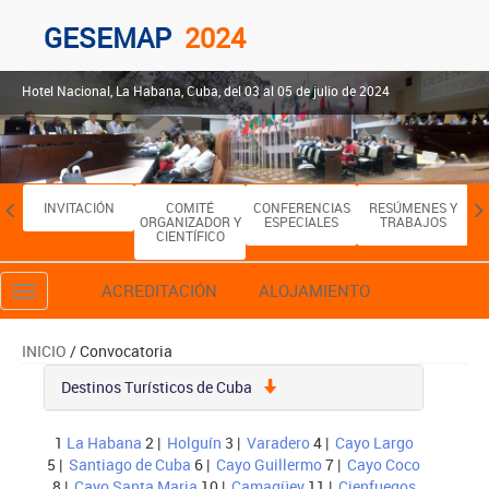
GESEMAP
2024
Hotel Nacional, La Habana, Cuba, del 03 al 05 de julio de 2024
INVITACIÓN
COMITÉ
CONFERENCIAS
RESÚMENES Y
HO
ORGANIZADOR Y
ESPECIALES
TRABAJOS
CIENTÍFICO
ACREDITACIÓN
ALOJAMIENTO
Toggle
navigation
INICIO
/ Convocatoria
Destinos Turísticos de Cuba
1
La Habana
2 |
Holguín
3 |
Varadero
4 |
Cayo Largo
5 |
Santiago de Cuba
6 |
Cayo Guillermo
7 |
Cayo Coco
8 |
Cayo Santa Maria
10 |
Camagüey
11 |
Cienfuegos