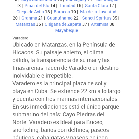
13 |
Pinar del Río
14 |
Trinidad
16 |
Santa Clara
17 |
Ciego de Ávila
18 |
Baracoa
19 |
Isla de la Juventud
20 |
Granma
21 |
Guantánamo
22 |
Sancti Spíritus
35 |
Matanzas
36 |
Ciégana de Zapata
37 |
Artemisa
38 |
Mayabeque
Varadero
Ubicado en Matanzas, en la Península de
Hicacos .Su paisaje abierto, el clima
cálido, la transparencia de su mar y las
finas arenas hacen de Varadero un destino
inolvidable e irrepetible.
Varadero es la principal plaza de sol y
playa en Cuba. Se extiende 22 km a lo largo
y cuenta con tres marinas internacionales.
En sus inmediaciones está el único parque
submarino del país: Cayo Piedras del
Norte. Varadero es Ideal para Buceo,
snorkeling, baños con delfines; paseos
náuticos; cabalgatas y paseos en jeep